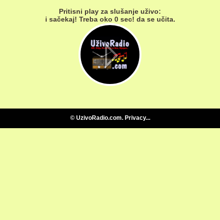
Pritisni play za slušanje uživo:
i sačekaj! Treba oko
0
sec!
da se učita.
reading the categories...
©
UzivoRadio.com
.
Privacy
...
reading data...