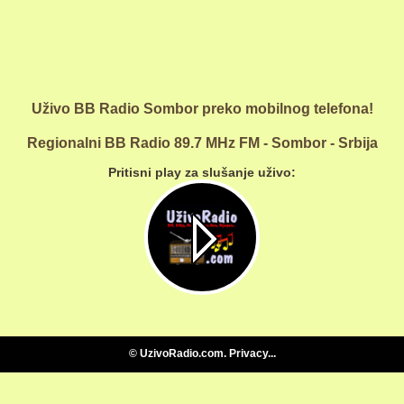
Uživo BB Radio Sombor preko mobilnog telefona!
Regionalni BB Radio 89.7 MHz FM - Sombor - Srbija
Pritisni play za slušanje uživo:
reading the categories...
©
UzivoRadio.com
.
Privacy
...
reading data...